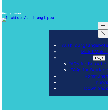
Registrieren
Ausbildungsangebote
MatchMaker
FAQs
FAQs für Besucher
FAQs für Betriebe
Kommunen
News
Downloads