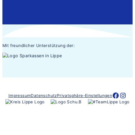
Mit freundlicher Unterstützung der:
Nacht der Ausbildung Lippe
Nacht der Ausbild
Impressum
Datenschutz
Privatsphäre-Einstellungen