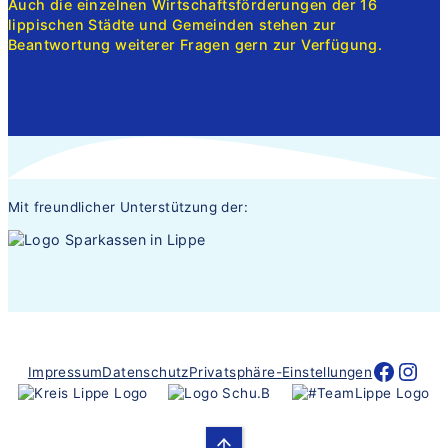
Auch die einzelnen Wirtschaftsförderungen der 16
lippischen Städte und Gemeinden stehen zur
Beantwortung weiterer Fragen gern zur Verfügung.
Mit freundlicher Unterstützung der:
Nacht der Ausbildung Lippe
Nacht der Ausbild
Impressum
Datenschutz
Privatsphäre-Einstellungen